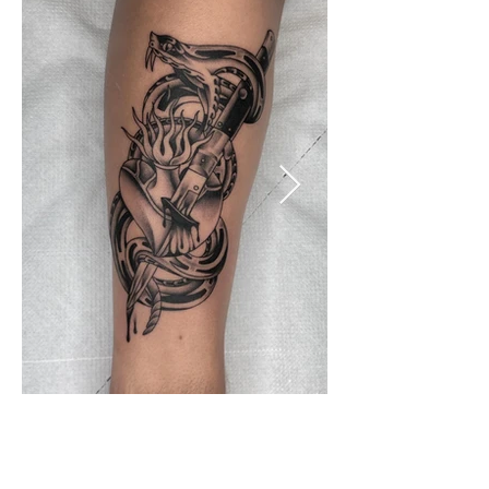
Blackwork, Dotwork, Oldschool 
oder farbintensive Motive – wir 
haben für jeden Stil die richtige 
Person. Gemeinsam entwickeln 
wir dein Wunschdesign und 
setzen es mit höchster Präzision 
und Liebe zum Detail um.

Hygiene & Sauberkeit auf 
höchstem Niveau

Sauberkeit hat bei uns oberste 
Priorität.

Unser Studio erfüllt alle 
aktuellen Hygienevorschriften, 
wir arbeiten ausschließlich mit:
