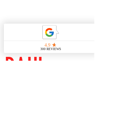
sterilen Einwegmaterialien

desinfizierten, hellen und 
hygienischen Arbeitsbereichen

hochwertigen, regelmäßig 
gewarteten Geräten

Brühl 33
Für dich bedeutet das: eine 
04109 Leipzig
sichere Umgebung, in der du dich 
Zentrum
wohlfühlst – egal ob beim 
nähe Bahnhof
Tätowieren oder Piercen.

Professionelles Piercing mit 
0341 23801277
höchster Sorgfalt

dahlhuus@gmail.com