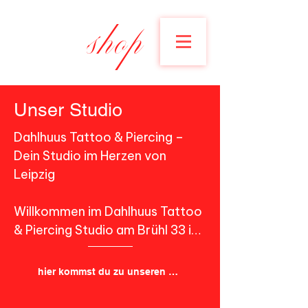
shop
Unser Studio
Dahlhuus Tattoo & Piercing – 
Dein Studio im Herzen von 
Leipzig

Willkommen im Dahlhuus Tattoo 
& Piercing Studio am Brühl 33 im 
Zentrum von Leipzig. Bei uns 
erwarten dich moderne 
hier kommst du zu unseren Artists
Räumlichkeiten, höchste 
Sauberkeit und ein Team aus 