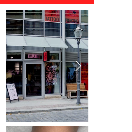
professionellen Artists, das 
deine Ideen mit Leidenschaft in 
echte Kunst verwandelt. Egal ob 
Tattoo oder Piercing – wir 
stehen für Qualität, Sicherheit 
und individuelle Beratung.

Professionelle Tattoos für jeden 
Stil

Im Dahlhuus findest du eine 
vielfältige Auswahl an 
erfahrenen Tattoo-Artists, die 
jeweils auf unterschiedliche 
Stilrichtungen spezialisiert sind.

Ob Realistic, Fineline, Japanese, 