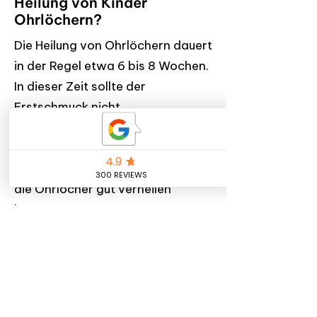
Heilung von Kinder
Ohrlöchern?
Die Heilung von Ohrlöchern dauert
in der Regel etwa 6 bis 8 Wochen.
In dieser Zeit sollte der
Erstschmuck nicht
rausgenommen werden.
Außerdem ist eine regelmäßige
Reinigung/ Pflege wichtig, damit
die Ohrlöcher gut verheilen
können.
Welche Ohrringe sind für
Kinder am besten
geeignet?
Für frisch gestochene Kinder
Ohrlöcher wird ausschließlich