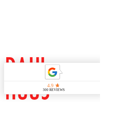
Brühl 33
04109 Leipzig
Zentrum
nähe Bahnhof
0341 23801277
dahlhuus@gmail.com