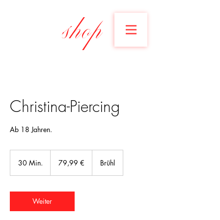
shop
Christina-Piercing
Ab 18 Jahren.
79,99
Euro
30 Min.
3
79,99 €
Brühl
0
M
i
n
Weiter
.