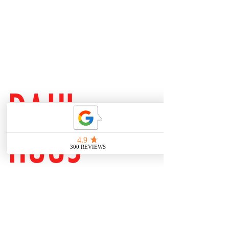
Brühl 33
04109 Leipzig
Zentrum
nähe Bahnhof
0341 23801277
dahlhuus@gmail.com