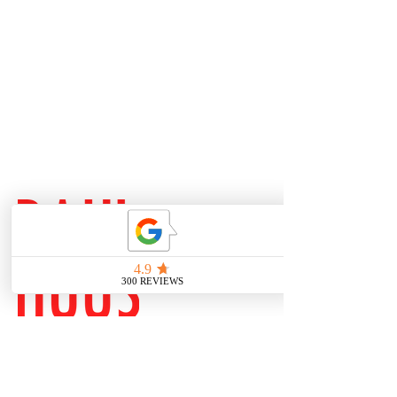
Brühl 33
04109 Leipzig
Zentrum
nähe Bahnhof
0341 23801277