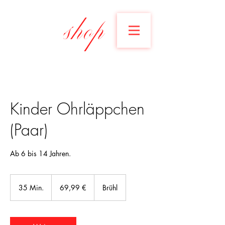
shop
Kinder Ohrläppchen
(Paar)
Ab 6 bis 14 Jahren.
69,99
Euro
35 Min.
3
69,99 €
Brühl
5
M
i