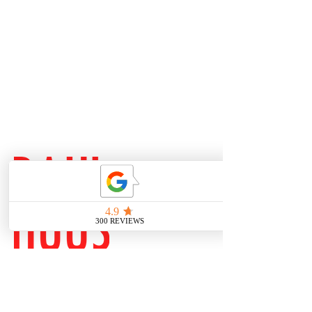
Brühl 33
04109 Leipzig
Zentrum
nähe Bahnhof
0341 23801277