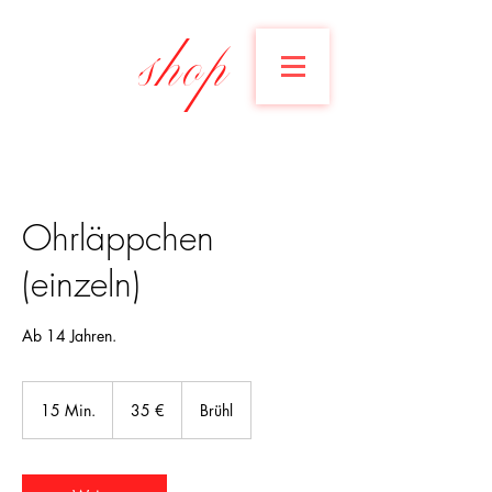
shop
Ohrläppchen
(einzeln)
Ab 14 Jahren.
35
Euro
15 Min.
1
35 €
Brühl
5
M
i